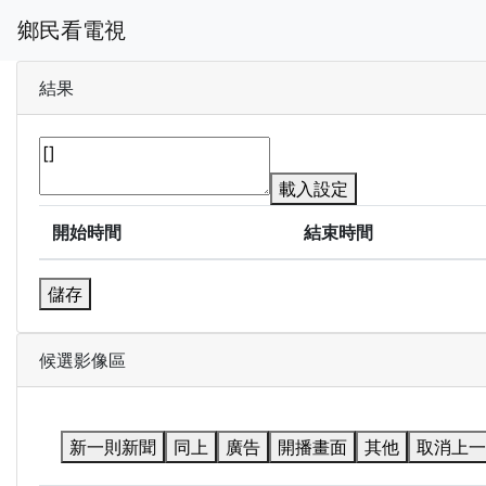
鄉民看電視
結果
載入設定
開始時間
結束時間
儲存
候選影像區
新一則新聞
同上
廣告
開播畫面
其他
取消上一