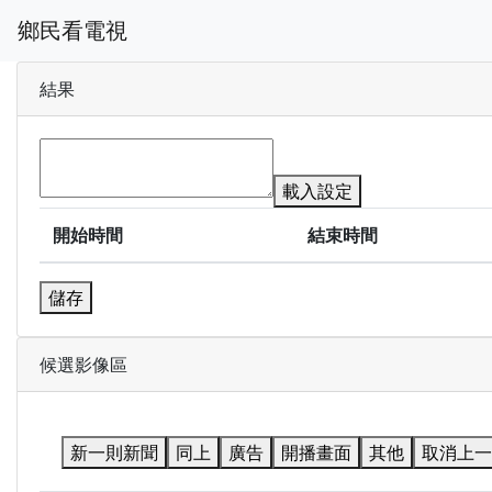
鄉民看電視
結果
載入設定
開始時間
結束時間
儲存
候選影像區
新一則新聞
同上
廣告
開播畫面
其他
取消上一