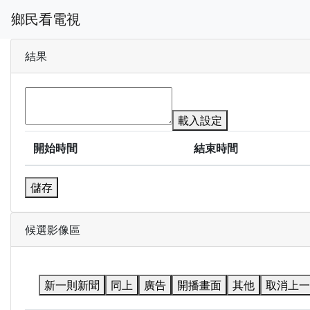
鄉民看電視
結果
載入設定
開始時間
結束時間
儲存
候選影像區
新一則新聞
同上
廣告
開播畫面
其他
取消上一