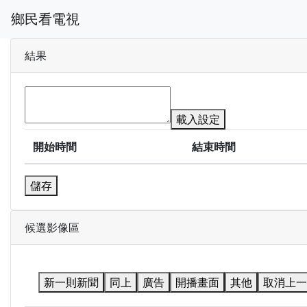
鄉民看電視
結果
載入設定
開始時間
結束時間
儲存
候選影像區
新一則新聞
同上
廣告
開播畫面
其他
取消上一