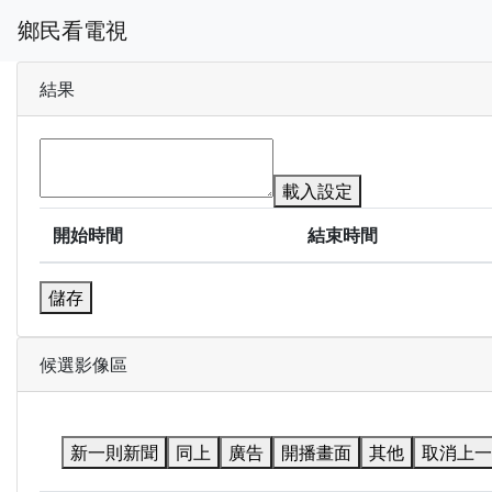
鄉民看電視
結果
載入設定
開始時間
結束時間
儲存
候選影像區
新一則新聞
同上
廣告
開播畫面
其他
取消上一