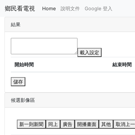
鄉民看電視
Home
說明文件
Google 登入
結果
載入設定
開始時間
結束時間
儲存
候選影像區
新一則新聞
同上
廣告
開播畫面
其他
取消上一