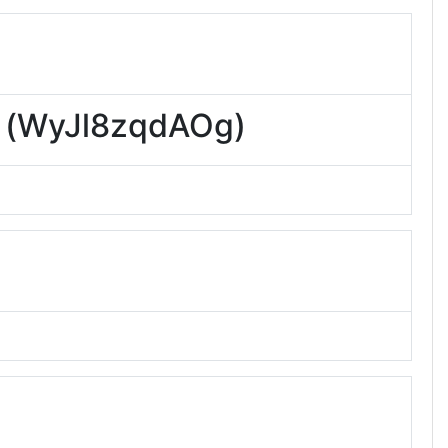
yJl8zqdAOg)