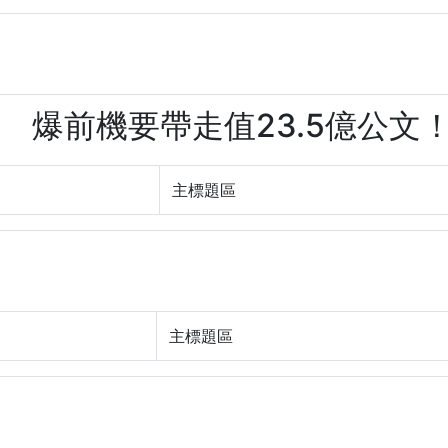
？ 爆前機要帶走值23.5億公文！(W
主標題區
主標題區