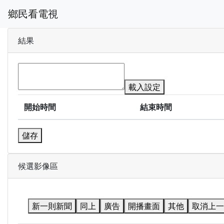
鄉民看電視
結果
載入設定
開始時間
結束時間
儲存
候選影像區
新一則新聞
同上
廣告
開播畫面
其他
取消上一