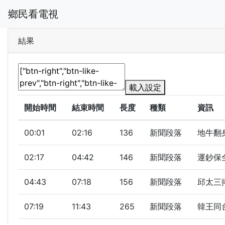
鄉民看電視
結果
載入設定
開始時間
結束時間
長度
種類
資訊
00:01
02:16
136
新聞段落
地牛翻身
02:17
04:42
146
新聞段落
運鈔保全
04:43
07:18
156
新聞段落
邱太三捲
07:19
11:43
265
新聞段落
韓王同台