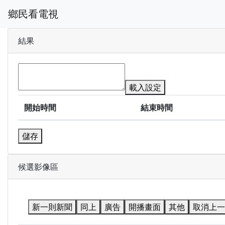
鄉民看電視
結果
載入設定
開始時間
結束時間
儲存
候選影像區
新一則新聞
同上
廣告
開播畫面
其他
取消上一