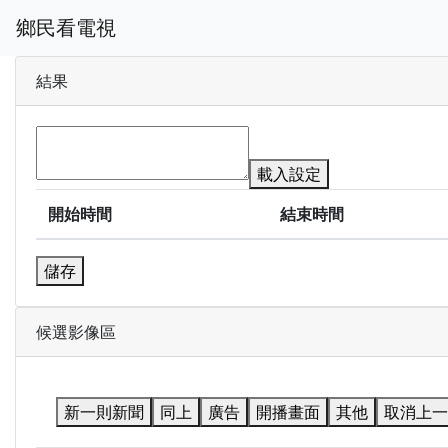
鄉民看電視
結果
載入設定
開始時間
結束時間
儲存
候選影像區
新一則新聞
同上
廣告
開播畫面
其他
取消上一