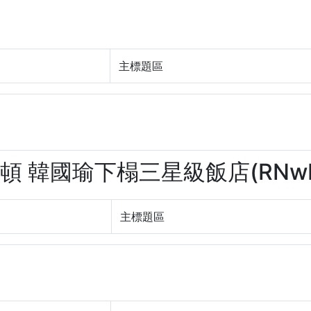
主標題區
士頓 韓國瑜下榻三星級飯店(RNwLe
主標題區