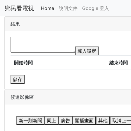
鄉民看電視
Home
說明文件
Google 登入
結果
載入設定
開始時間
結束時間
儲存
候選影像區
新一則新聞
同上
廣告
開播畫面
其他
取消上一