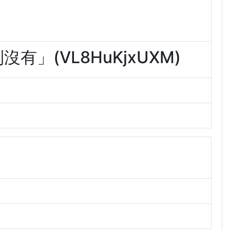
有」(VL8HuKjxUXM)