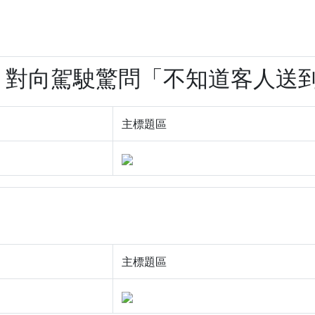
逆向 對向駕駛驚問「不知道客人送到沒
主標題區
主標題區