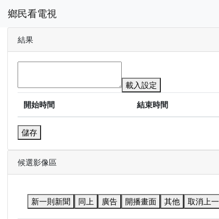
鄉民看電視
結果
載入設定
開始時間
結束時間
儲存
候選影像區
新一則新聞
同上
廣告
開播畫面
其他
取消上一