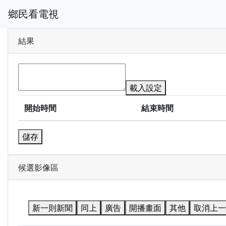
鄉民看電視
結果
載入設定
開始時間
結束時間
儲存
候選影像區
新一則新聞
同上
廣告
開播畫面
其他
取消上一