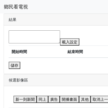
鄉民看電視
結果
載入設定
開始時間
結束時間
儲存
候選影像區
新一則新聞
同上
廣告
開播畫面
其他
取消上一