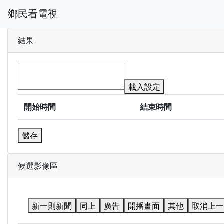
鄉民看電視
結果
載入設定
開始時間
結束時間
儲存
候選影像區
新一則新聞
同上
廣告
開播畫面
其他
取消上一