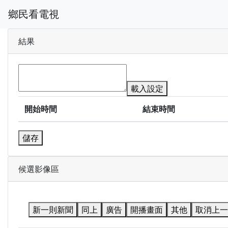
鄉民看電視
結果
載入設定
開始時間
結束時間
儲存
候選影像區
新一則新聞
同上
廣告
開播畫面
其他
取消上一