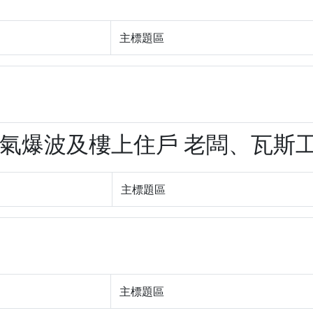
主標題區
疑氣爆波及樓上住戶 老闆、瓦斯工人燒
主標題區
主標題區