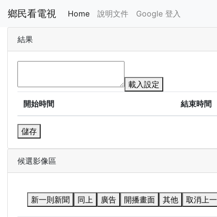
鄉民看電視
Home
說明文件
Google 登入
結果
載入設定
開始時間
結束時間
儲存
候選影像區
新一則新聞
同上
廣告
開播畫面
其他
取消上一