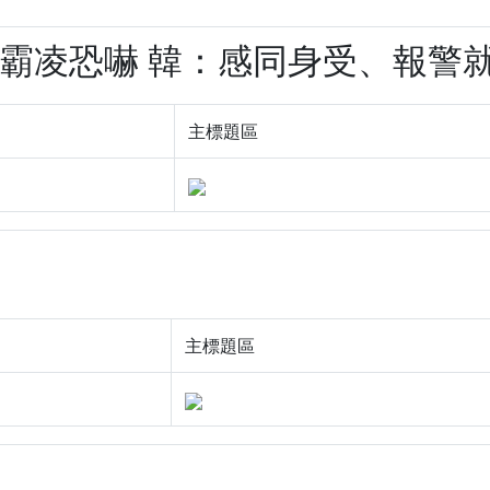
路霸凌恐嚇 韓：感同身受、報警就對了
主標題區
主標題區