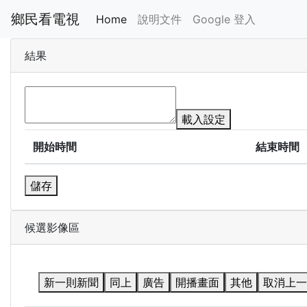
鄉民看電視
Home
說明文件
Google 登入
結果
載入設定
開始時間
結束時間
儲存
候選影像區
新一則新聞
同上
廣告
開播畫面
其他
取消上一