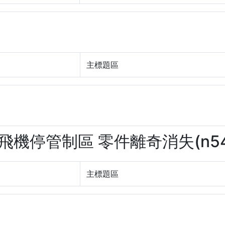
主標題區
47飛機停管制區 零件離奇消失(n54
主標題區