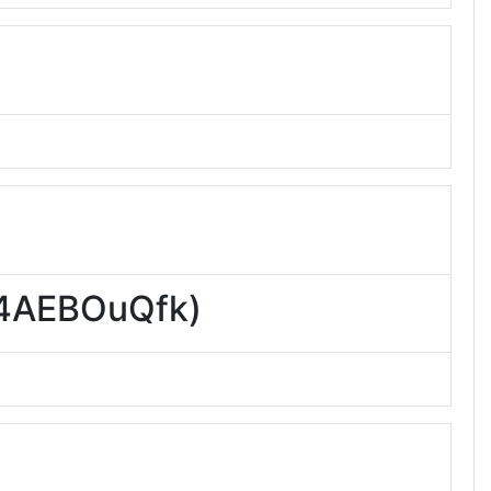
AEBOuQfk)