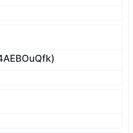
AEBOuQfk)