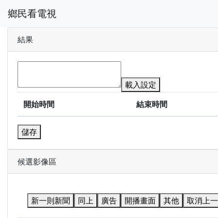
鄉民看電視
結果
載入設定
開始時間
結束時間
儲存
候選影像區
新一則新聞
同上
廣告
開播畫面
其他
取消上一