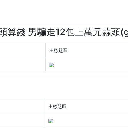
頭算錢 男騙走12包上萬元蒜頭(ga7
主標題區
主標題區