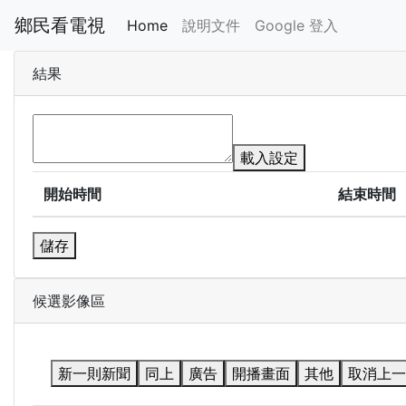
鄉民看電視
Home
說明文件
Google 登入
結果
載入設定
開始時間
結束時間
儲存
候選影像區
新一則新聞
同上
廣告
開播畫面
其他
取消上一