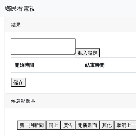
鄉民看電視
結果
載入設定
開始時間
結束時間
儲存
候選影像區
新一則新聞
同上
廣告
開播畫面
其他
取消上一