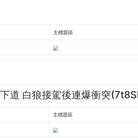
主標題區
地下道 白狼接駕後連爆衝突(7t8SL
主標題區