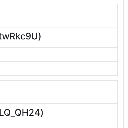
wRkc9U)
Q_QH24)