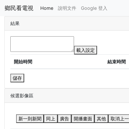
鄉民看電視
Home
說明文件
Google 登入
結果
載入設定
開始時間
結束時間
儲存
候選影像區
新一則新聞
同上
廣告
開播畫面
其他
取消上一