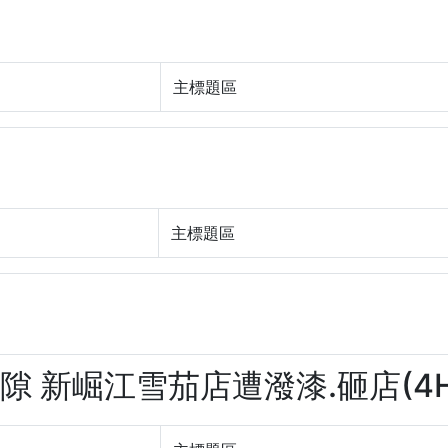
主標題區
主標題區
嫌隙 新崛江雪茄店遭潑漆.砸店(4HD