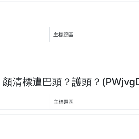
主標題區
擠 顏清標遭巴頭？護頭？(PWjvgD
主標題區