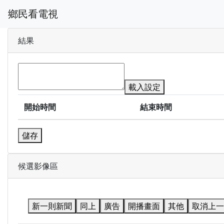
鄉民看電視
結果
載入設定
開始時間
結束時間
儲存
候選影像區
新一則新聞
同上
廣告
開播畫面
其他
取消上一