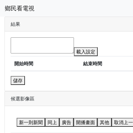
鄉民看電視
結果
載入設定
開始時間
結束時間
儲存
候選影像區
新一則新聞
同上
廣告
開播畫面
其他
取消上一