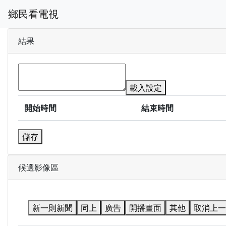
鄉民看電視
結果
載入設定
開始時間
結束時間
儲存
候選影像區
新一則新聞
同上
廣告
開播畫面
其他
取消上一