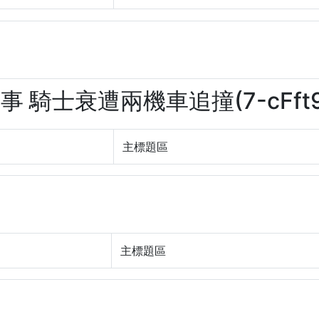
事 騎士衰遭兩機車追撞(7-cFft9
主標題區
主標題區