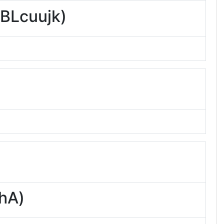
cuujk)
hA)