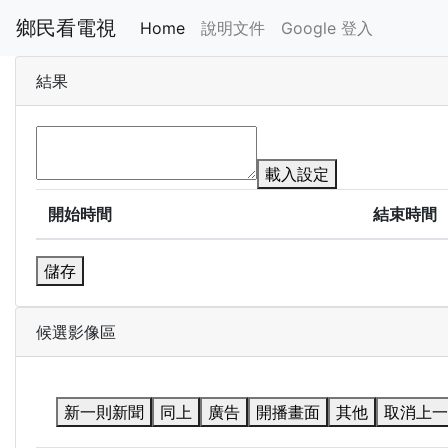
鄉民看電視
Home
說明文件
Google 登入
結果
載入設定
開始時間
結束時間
儲存
候選影像區
新一則新聞
同上
廣告
開播畫面
其他
取消上一