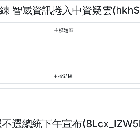
練 智崴資訊捲入中資疑雲(hkhSBL
主標題區
主標題區
選不選總統下午宣布(8Lcx_IZW5