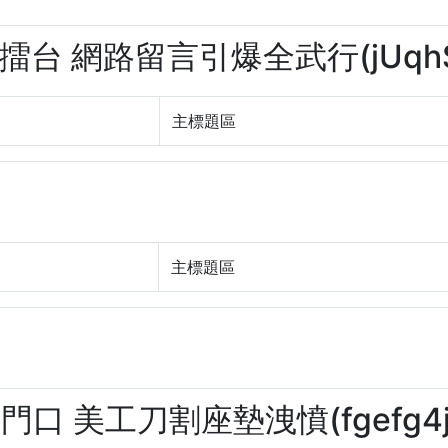
毆擂台 網路留言引爆全武行(jUqhS
主標題區
主標題區
門口 美工刀割座墊洩憤(fgefg4j