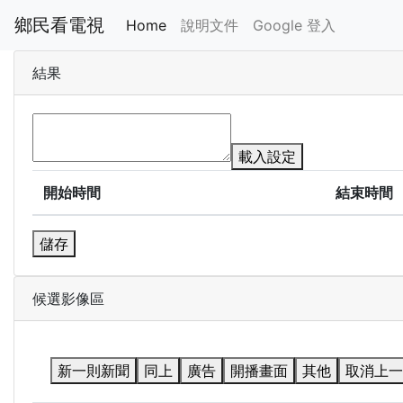
鄉民看電視
Home
說明文件
Google 登入
結果
載入設定
開始時間
結束時間
儲存
候選影像區
新一則新聞
同上
廣告
開播畫面
其他
取消上一