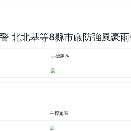
陸警 北北基等8縣市嚴防強風豪雨(3f
主標題區
主標題區