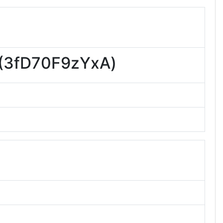
D70F9zYxA)