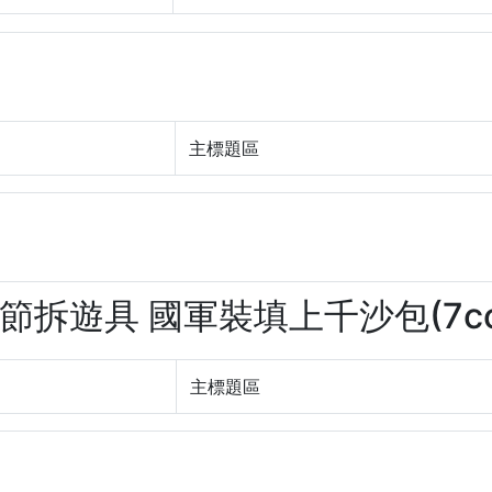
主標題區
玩節拆遊具 國軍裝填上千沙包(7cox
主標題區