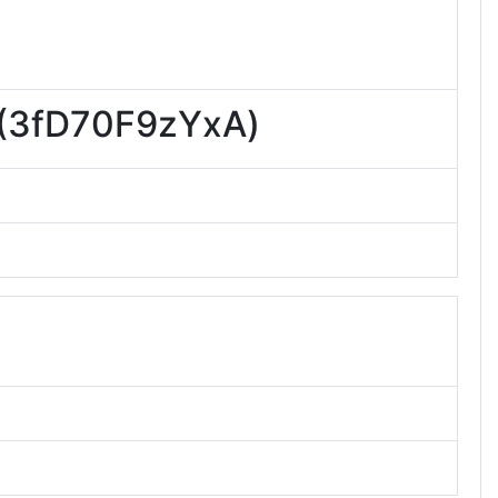
D70F9zYxA)