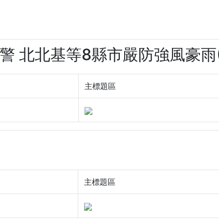
陸警 北北基等8縣市嚴防強風豪雨(3f
主標題區
主標題區