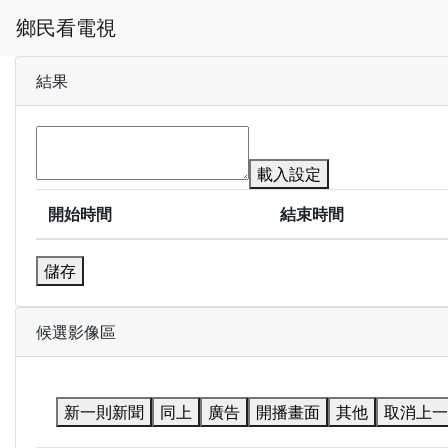
鄉民看電視
結果
載入設定
開始時間
結束時間
儲存
候選影像區
新一則新聞
同上
廣告
開播畫面
其他
取消上一