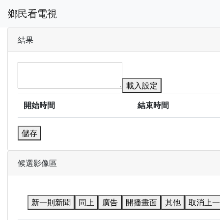
鄉民看電視
結果
載入設定
開始時間
結束時間
儲存
候選影像區
新一則新聞
同上
廣告
開播畫面
其他
取消上一