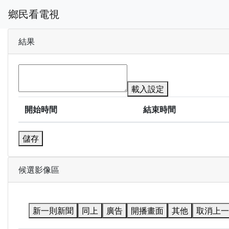
鄉民看電視
結果
載入設定
開始時間
結束時間
儲存
候選影像區
新一則新聞
同上
廣告
開播畫面
其他
取消上一