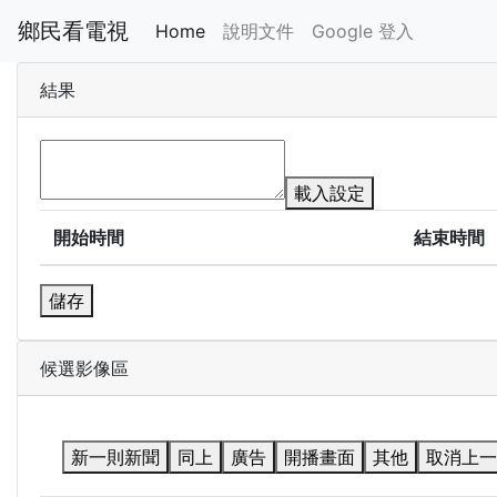
鄉民看電視
Home
說明文件
Google 登入
結果
載入設定
開始時間
結束時間
儲存
候選影像區
新一則新聞
同上
廣告
開播畫面
其他
取消上一