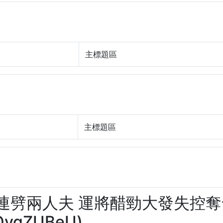
主標題區
主標題區
女友連劈兩人夫 運將醋勁大發失控
ygZUBeU)