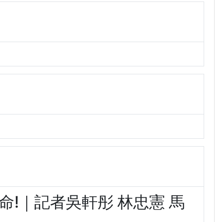
奪命!｜記者吳軒彤 林忠憲 馬