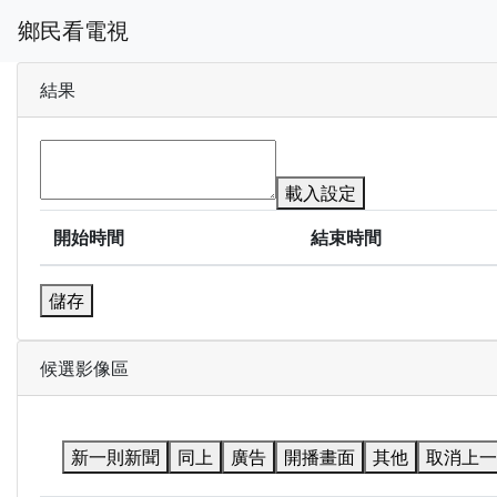
鄉民看電視
結果
載入設定
開始時間
結束時間
儲存
候選影像區
新一則新聞
同上
廣告
開播畫面
其他
取消上一