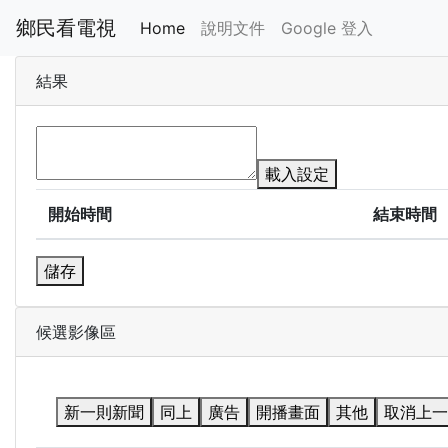
鄉民看電視
Home
說明文件
Google 登入
結果
載入設定
開始時間
結束時間
儲存
候選影像區
新一則新聞
同上
廣告
開播畫面
其他
取消上一