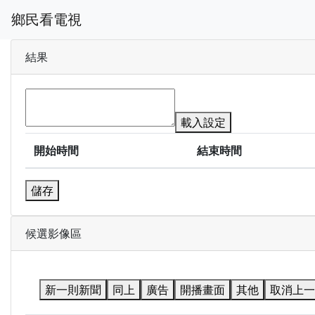
鄉民看電視
結果
載入設定
開始時間
結束時間
儲存
候選影像區
新一則新聞
同上
廣告
開播畫面
其他
取消上一