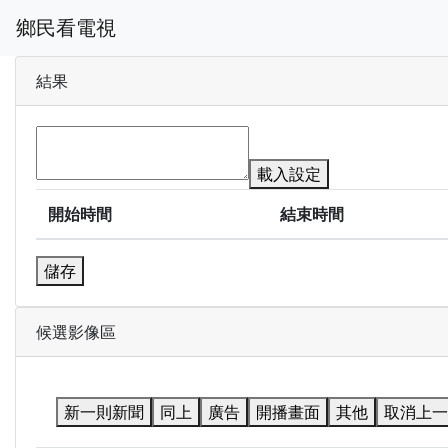
鄉民看電視
結果
載入設定
開始時間
結束時間
儲存
候選影像區
新一則新聞
同上
廣告
開播畫面
其他
取消上一