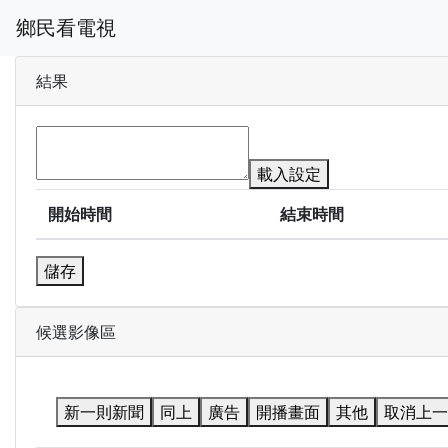
鄉民看電視
結果
載入設定
開始時間
結束時間
儲存
候選影像區
新一則新聞
同上
廣告
開播畫面
其他
取消上一