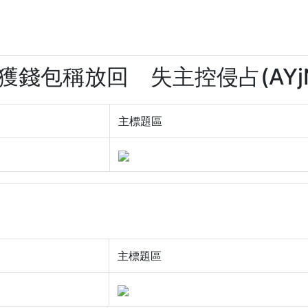
撿獲錢包稱放回 失主控侵占(AYjN
主標題區
主標題區