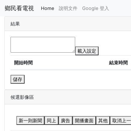
鄉民看電視
Home
說明文件
Google 登入
結果
載入設定
開始時間
結束時間
儲存
候選影像區
新一則新聞
同上
廣告
開播畫面
其他
取消上一