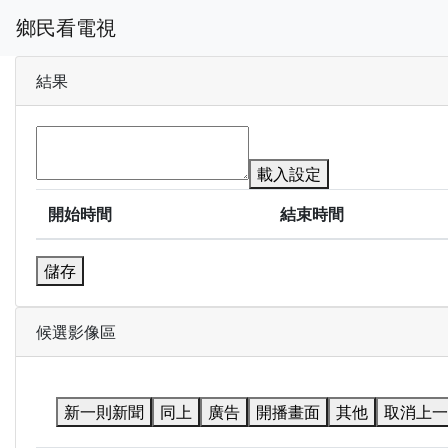
鄉民看電視
結果
載入設定
開始時間
結束時間
儲存
候選影像區
新一則新聞
同上
廣告
開播畫面
其他
取消上一