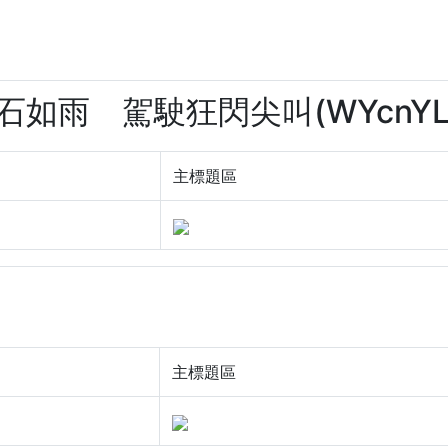
落石如雨 駕駛狂閃尖叫(WYcnYLJ
主標題區
主標題區