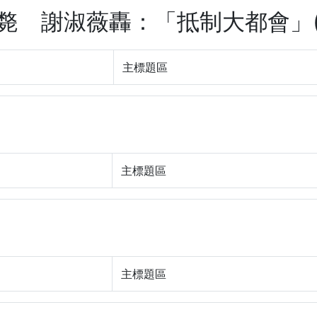
輾斃 謝淑薇轟：「抵制大都會」(w3
主標題區
主標題區
主標題區