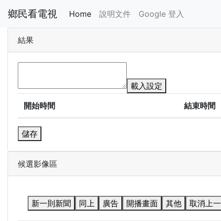
鄉民看電視
Home
說明文件
Google 登入
結果
載入設定
開始時間
結束時間
儲存
候選影像區
新一則新聞
同上
廣告
開播畫面
其他
取消上一