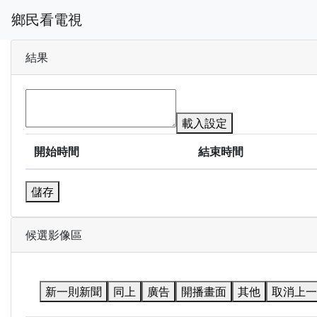
鄉民看電視
結果
載入設定
開始時間
結束時間
儲存
候選影像區
新一則新聞
同上
廣告
開播畫面
其他
取消上一