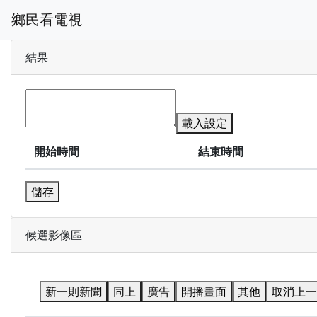
鄉民看電視
結果
載入設定
開始時間
結束時間
儲存
候選影像區
新一則新聞
同上
廣告
開播畫面
其他
取消上一