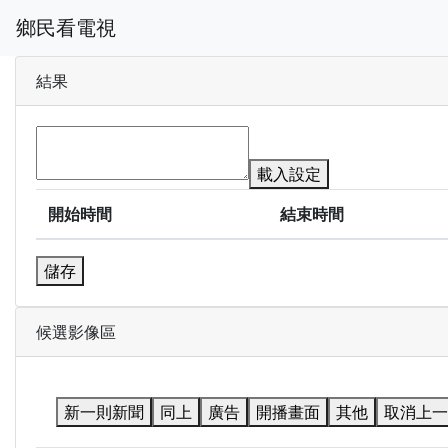
鄉民看電視
結果
載入設定
開始時間
結束時間
儲存
候選影像區
新一則新聞
同上
廣告
開播畫面
其他
取消上一